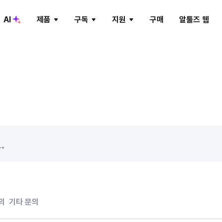
AI
제품
구독
지원
구매
알툴즈 웹
ALTools LAB
알PDF
알약
알씨
피크닉
알툴즈 AI
알툴즈 AD-ZERO
알송
앨런
알툴즈 통합팩
의
기타 문의