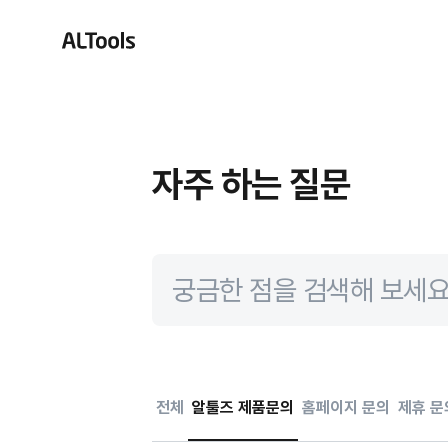
Tools
알집
자주 하는 질문
알캡처
알드라이브
전체
알툴즈 제품문의
홈페이지 문의
제휴 문