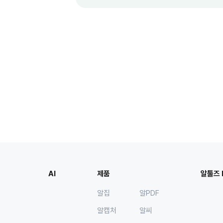
AI
제품
알툴즈 
알집
알PDF
알캡처
알씨