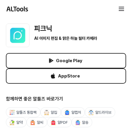
피크닉
AI 이미지 편집 & 맑은 하늘 필터 카메라
Google Play
AppStore
함께하면 좋은 알툴즈 바로가기
알툴즈 통합팩
알집
알캡처
알드라이브
알약
알씨
알PDF
알송