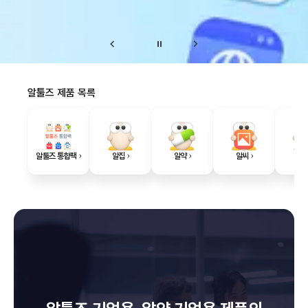
알툴즈 제품 목록
알툴즈 통합팩
알집
알약
알씨
알캡