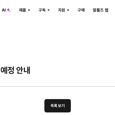
AI
제품
구독
지원
구매
알툴즈 웹
ALTools LAB
알PDF
알약
알씨
피크닉
알툴즈 AI
알툴즈 AD-ZERO
알송
앨런
 예정 안내
알툴즈 통합팩
목록 보기