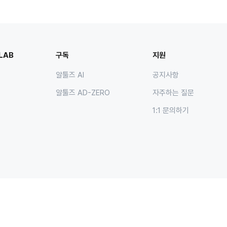
LAB
구독
지원
알툴즈 AI
공지사항
알툴즈 AD-ZERO
자주하는 질문
1:1 문의하기
소개
이용약관
개인정보처리방침
소프트웨어 사용권 계약서
제휴문의
이벤
우)06711