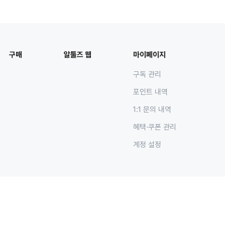
구매
알툴즈 웹
마이페이지
구독 관리
포인트 내역
1:1 문의 내역
혜택·쿠폰 관리
계정 설정
트
Family Site