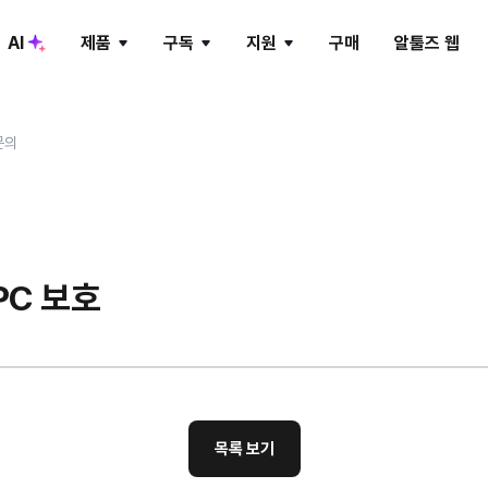
AI
제품
구독
지원
구매
알툴즈 웹
ALTools LAB
문의
알PDF
알약
알씨
피크닉
알툴즈 AI
알툴즈 AD-ZERO
알송
앨런
PC 보호
알툴즈 통합팩
목록 보기