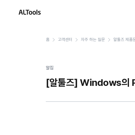
Tools
홈
고객센터
자주 하는 질문
알툴즈 제품
알집
알캡처
알집
알드라이브
[알툴즈] Windows의 