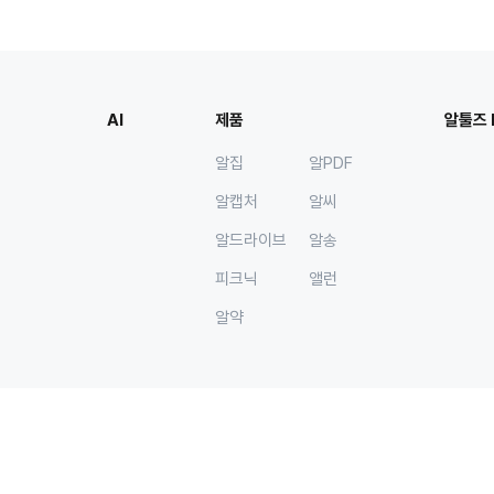
AI
제품
알툴즈 
알집
알PDF
알캡처
알씨
알드라이브
알송
피크닉
앨런
알약
회사
(주)이스트소프트 서울시 서초구 반포대로 3 이스트빌딩 (